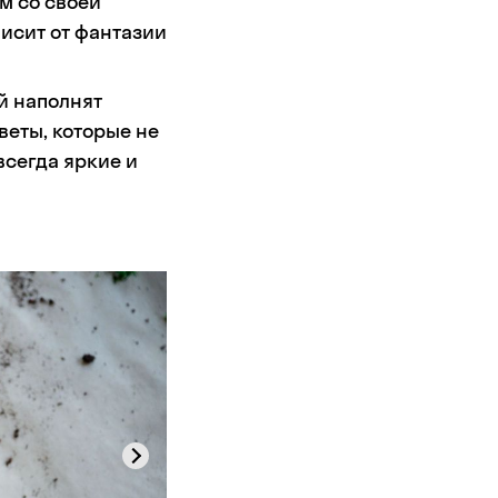
м со своей
исит от фантазии
й наполнят
веты, которые не
всегда яркие и