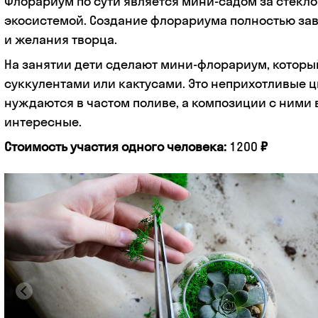
Флорариум по сути является мини-садом за стекло
экосистемой. Создание флорариума полностью зав
и желания творца.
На занятии дети сделают мини-флорариум, которы
суккулентами или кактусами. Это неприхотливые ц
нуждаются в частом поливе, а композиции с ними 
интересные.
Стоимость участия одного человека:
1200
₽