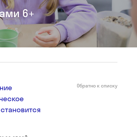
ами 6+
Обратно к списку
ание
рческое
 становится