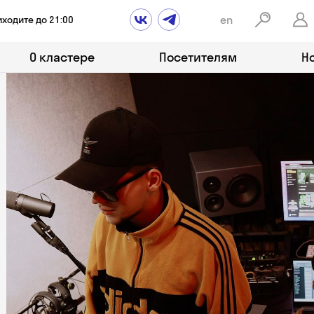
en
иходите до 21:00
О кластере
Посетителям
Н