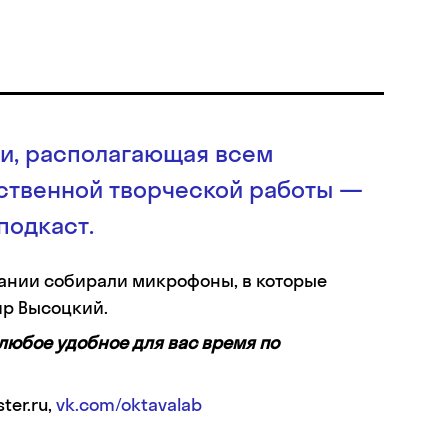
си, располагающая всем
ственной творческой работы —
подкаст.
дании собирали микрофоны, в которые
ир Высоцкий.
 любое удобное для вас время по
ter.ru,
vk.com/oktavalab