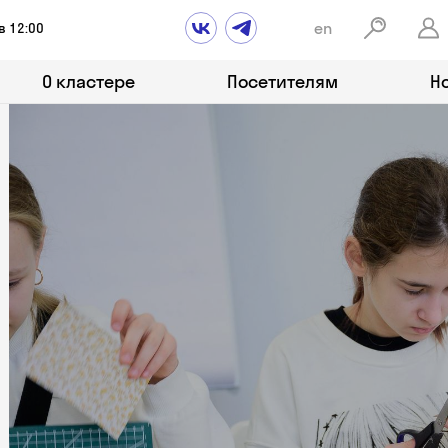
en
в 12:00
О кластере
Посетителям
Н