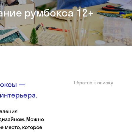
ание румбокса 12+
Обратно к списку
боксы —
интерьера.
овления
 дизайном. Можно
е место, которое